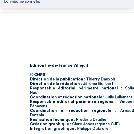
Données personnelles
Édition Ile-de-France Villejuif
© CNRS
Direction de la publication :
Thierry Dauxois
Direction de la rédaction :
Jérôme Guilbert
Responsable éditorial périmètre national :
Sofia
Nadir
Coordination et rédaction nationale :
Julie Lallemant
Responsable éditorial périmètre régional :
Vincent
Bénavent
Coordination et rédaction régionale :
Arnau
Dattola
Réalisation technique :
Frédéric Druilhet
Création graphique :
Clare Jones (agence CJP)
Intégration graphique :
Philippe Dubrulle