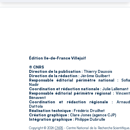
Édition Ile-de-France Villejuif
© CNRS
Direction de la publication :
Thierry Dauxois
Direction de la rédaction :
Jérôme Guilbert
Responsable éditorial périmètre national :
Sofia
Nadir
Coordination et rédaction nationale :
Julie Lallemant
Responsable éditorial périmètre régional :
Vincent
Bénavent
Coordination et rédaction régionale :
Arnau
Dattola
Réalisation technique :
Frédéric Druilhet
Création graphique :
Clare Jones (agence CJP)
Intégration graphique :
Philippe Dubrulle
Copyright © 2026
CNRS
- Centre National de la Recherche Scientifique