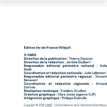
Édition Ile-de-France Villejuif
© CNRS
Direction de la publication :
Thierry Dauxois
Direction de la rédaction :
Jérôme Guilbert
Responsable éditorial périmètre national :
Sofia
Nadir
Coordination et rédaction nationale :
Julie Lallemant
Responsable éditorial périmètre régional :
Vincent
Bénavent
Coordination et rédaction régionale :
Arnau
Dattola
Réalisation technique :
Frédéric Druilhet
Création graphique :
Clare Jones (agence CJP)
Intégration graphique :
Philippe Dubrulle
Copyright © 2026
CNRS
- Centre National de la Recherche Scientifique