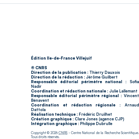
Édition Ile-de-France Villejuif
© CNRS
Direction de la publication :
Thierry Dauxois
Direction de la rédaction :
Jérôme Guilbert
Responsable éditorial périmètre national :
Sofia
Nadir
Coordination et rédaction nationale :
Julie Lallemant
Responsable éditorial périmètre régional :
Vincent
Bénavent
Coordination et rédaction régionale :
Arnau
Dattola
Réalisation technique :
Frédéric Druilhet
Création graphique :
Clare Jones (agence CJP)
Intégration graphique :
Philippe Dubrulle
Copyright © 2026
CNRS
- Centre National de la Recherche Scientifique
Tous droits réservés.