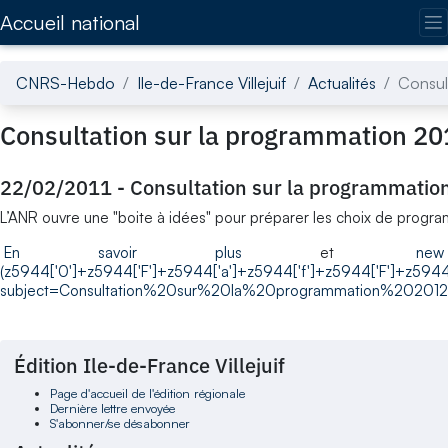
Accédez directement au contenu de la page
Accueil national
CNRS-Hebdo
Ile-de-France Villejuif
Actualités
Consul
Consultation sur la programmation 20
22/02/2011
-
Consultation sur la programmatio
L’ANR ouvre une "boite à idées" pour préparer les choix de progra
En savoir plus
et
new 
(z5944['0']+z5944['F']+z5944['a']+z5944['f']+z5944['F']+z5944
subject=Consultation%20sur%20la%20programmation%202012"> 
Édition Ile-de-France Villejuif
Page d'accueil de l'édition régionale
Dernière lettre envoyée
S'abonner/se désabonner