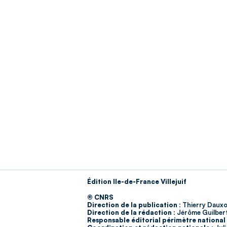
Édition Ile-de-France Villejuif
© CNRS
Direction de la publication :
Thierry Dauxo
Direction de la rédaction :
Jérôme Guilber
Responsable éditorial périmètre national 