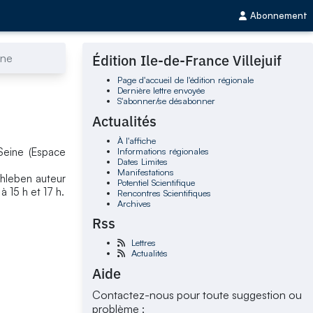
Abonnement
ine
Édition Ile-de-France Villejuif
Page d'accueil de l'édition régionale
Dernière lettre envoyée
S'abonner/se désabonner
Actualités
À l'affiche
Informations régionales
-Seine (Espace
Dates Limites
Manifestations
thleben auteur
Potentiel Scientifique
 15 h et 17 h.
Rencontres Scientifiques
Archives
Rss
Lettres
Actualités
Aide
Contactez-nous pour toute suggestion ou
problème :