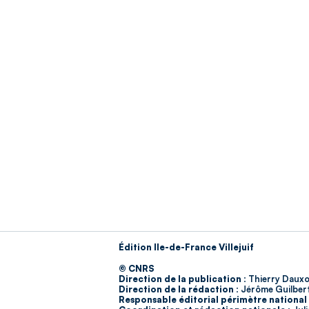
Édition Ile-de-France Villejuif
© CNRS
Direction de la publication :
Thierry Dauxo
Direction de la rédaction :
Jérôme Guilber
Responsable éditorial périmètre national 