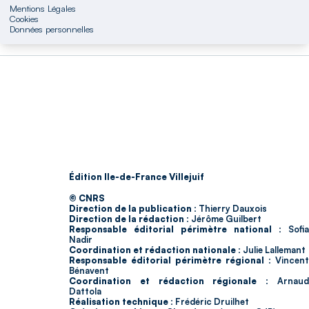
Mentions Légales
Cookies
Données personnelles
Édition Ile-de-France Villejuif
© CNRS
Direction de la publication :
Thierry Dauxois
Direction de la rédaction :
Jérôme Guilbert
Responsable éditorial périmètre national :
Sofia
Nadir
Coordination et rédaction nationale :
Julie Lallemant
Responsable éditorial périmètre régional :
Vincent
Bénavent
Coordination et rédaction régionale :
Arnau
Dattola
Réalisation technique :
Frédéric Druilhet