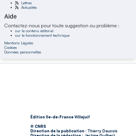
Lettres
Actualités
Aide
Contactez-nous pour toute suggestion ou problème :
sur le contenu éditorial
sur le fonctionnement technique
Mentions Légales
Cookies
Données personnelles
Édition Ile-de-France Villejuif
© CNRS
Direction de la publication :
Thierry Dauxois
Direction de la rédaction :
Jérôme Guilbert