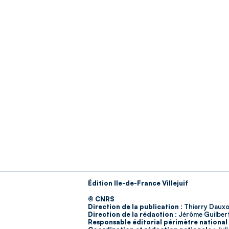
Édition Ile-de-France Villejuif
© CNRS
Direction de la publication :
Thierry Dauxo
Direction de la rédaction :
Jérôme Guilber
Responsable éditorial périmètre national 