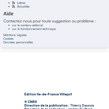
Lettres
Actualités
Aide
Contactez-nous pour toute suggestion ou problème :
sur le contenu éditorial
sur le fonctionnement technique
Mentions Légales
Cookies
Données personnelles
Édition Ile-de-France Villejuif
© CNRS
Direction de la publication :
Thierry Dauxois