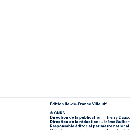
Édition Ile-de-France Villejuif
© CNRS
Direction de la publication :
Thierry Dauxo
Direction de la rédaction :
Jérôme Guilber
Responsable éditorial périmètre national 