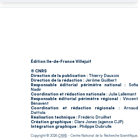
Édition Ile-de-France Villejuif
© CNRS
Direction de la publication :
Thierry Dauxois
Direction de la rédaction :
Jérôme Guilbert
Responsable éditorial périmètre national :
Sofia
Nadir
Coordination et rédaction nationale :
Julie Lallemant
Responsable éditorial périmètre régional :
Vincent
Bénavent
Coordination et rédaction régionale :
Arnau
Dattola
Réalisation technique :
Frédéric Druilhet
Création graphique :
Clare Jones (agence CJP)
Intégration graphique :
Philippe Dubrulle
Copyright © 2026
CNRS
- Centre National de la Recherche Scientifique