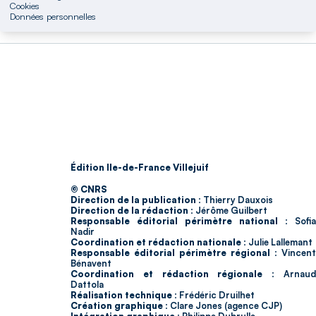
Cookies
Données personnelles
Édition Ile-de-France Villejuif
© CNRS
Direction de la publication :
Thierry Dauxois
Direction de la rédaction :
Jérôme Guilbert
Responsable éditorial périmètre national :
Sofia
Nadir
Coordination et rédaction nationale :
Julie Lallemant
Responsable éditorial périmètre régional :
Vincent
Bénavent
Coordination et rédaction régionale :
Arnau
Dattola
Réalisation technique :
Frédéric Druilhet
Création graphique :
Clare Jones (agence CJP)