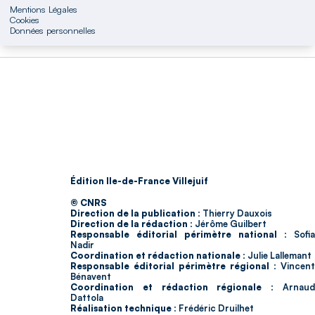
Mentions Légales
Cookies
Données personnelles
Édition Ile-de-France Villejuif
© CNRS
Direction de la publication :
Thierry Dauxois
Direction de la rédaction :
Jérôme Guilbert
Responsable éditorial périmètre national :
Sofia
Nadir
Coordination et rédaction nationale :
Julie Lallemant
Responsable éditorial périmètre régional :
Vincent
Bénavent
Coordination et rédaction régionale :
Arnau
Dattola
Réalisation technique :
Frédéric Druilhet