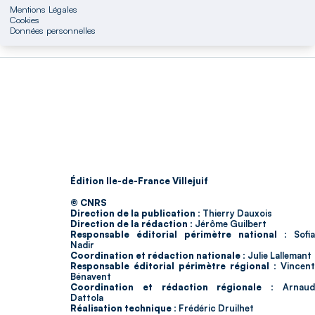
Mentions Légales
Cookies
Données personnelles
Édition Ile-de-France Villejuif
© CNRS
Direction de la publication :
Thierry Dauxois
Direction de la rédaction :
Jérôme Guilbert
Responsable éditorial périmètre national :
Sofia
Nadir
Coordination et rédaction nationale :
Julie Lallemant
Responsable éditorial périmètre régional :
Vincent
Bénavent
Coordination et rédaction régionale :
Arnau
Dattola
Réalisation technique :
Frédéric Druilhet