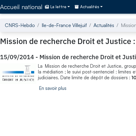
Accédez directement au contenu de la page
Accueil national
La lettre
Actualités
CNRS-Hebdo
Ile-de-France Villejuif
Actualités
Mission
Mission de recherche Droit et Justice 
15/09/2014
-
Mission de recherche Droit et Just
La Mission de recherche Droit et Justice, groupe
la médiation ; le suivi post-sentenciel : limites
judiciaires. Date limite de dépôt de dossiers :
1
En savoir plus