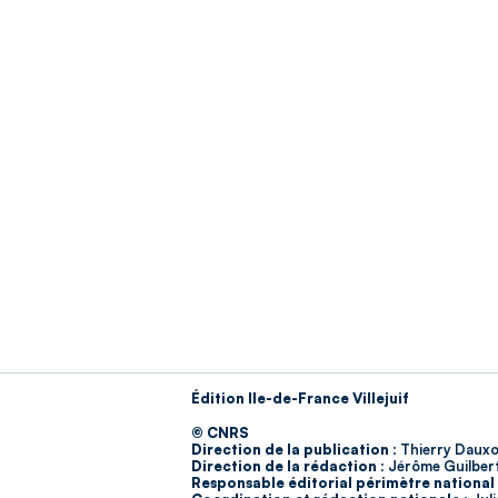
Édition Ile-de-France Villejuif
© CNRS
Direction de la publication :
Thierry Dauxo
Direction de la rédaction :
Jérôme Guilber
Responsable éditorial périmètre national 