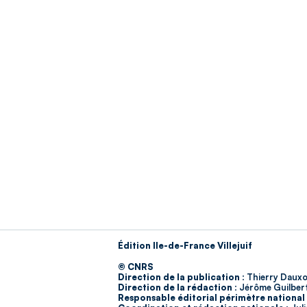
Édition Ile-de-France Villejuif
© CNRS
Direction de la publication :
Thierry Dauxo
Direction de la rédaction :
Jérôme Guilber
Responsable éditorial périmètre national 