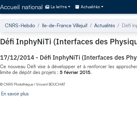
Accédez directement au contenu de la page
Accueil national
La lettre
Actualités
CNRS-Hebdo
Ile-de-France Villejuif
Actualités
Défi I
Défi InphyNiTi (Interfaces des Physi
17/12/2014
-
Défi InphyNiTi (Interfaces des Ph
Ce nouveau Défi vise à développer et à renforcer les approches
limite de dépôt des projets :
5 février 2015
.
© CNRS Photothèque / Vincent BOUCHIAT
En savoir plus