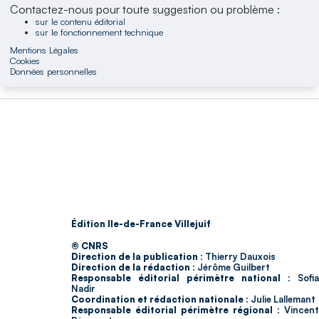
Contactez-nous pour toute suggestion ou problème :
sur le contenu éditorial
sur le fonctionnement technique
Mentions Légales
Cookies
Données personnelles
Édition Ile-de-France Villejuif
© CNRS
Direction de la publication :
Thierry Dauxois
Direction de la rédaction :
Jérôme Guilbert
Responsable éditorial périmètre national :
Sofia
Nadir
Coordination et rédaction nationale :
Julie Lallemant
Responsable éditorial périmètre régional :
Vincent