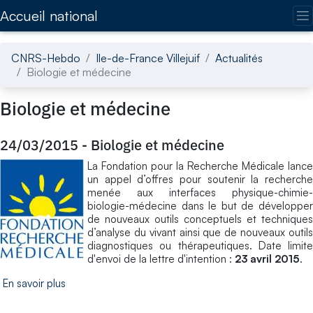
Accédez directement au contenu de la page
Accueil national
CNRS-Hebdo
Ile-de-France Villejuif
Actualités
Biologie et médecine
Biologie et médecine
24/03/2015
-
Biologie et médecine
La Fondation pour la Recherche Médicale lance
un appel d’offres pour soutenir la recherche
menée aux interfaces physique-chimie-
biologie-médecine dans le but de développer
de nouveaux outils conceptuels et techniques
d’analyse du vivant ainsi que de nouveaux outils
diagnostiques ou thérapeutiques. Date limite
d'envoi de la lettre d'intention :
23 avril 2015
.
En savoir plus