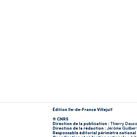
Édition Ile-de-France Villejuif
© CNRS
Direction de la publication :
Thierry Dauxo
Direction de la rédaction :
Jérôme Guilber
Responsable éditorial périmètre national 