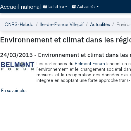
Accédez directement au contenu de la page
Accueil national
La lettre
Actualités
CNRS-Hebdo
Ile-de-France Villejuif
Actualités
Enviro
Environnement et climat dans les ré
24/03/2015
-
Environnement et climat dans les
Les partenaires du
Belmont Forum
lancent un no
l'environnement et le changement sociétal dan
mesures et la récupération des données existan
intégrée en adoptant une forte approche trans- e
En savoir plus