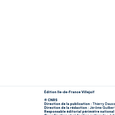
Édition Ile-de-France Villejuif
© CNRS
Direction de la publication :
Thierry Dauxo
Direction de la rédaction :
Jérôme Guilber
Responsable éditorial périmètre national 