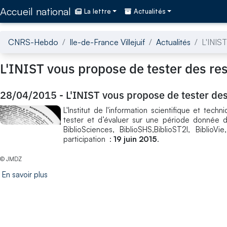
Accédez directement au contenu de la page
Accueil national
La lettre
Actualités
CNRS-Hebdo
Ile-de-France Villejuif
Actualités
L'INIS
L'INIST vous propose de tester des re
28/04/2015
-
L'INIST vous propose de tester de
L'Institut de l'information scientifique et t
tester et d’évaluer sur une période donnée de
BiblioSciences, BiblioSHS,BiblioST2I, Biblio
participation :
19 juin 2015
.
© JMDZ
En savoir plus