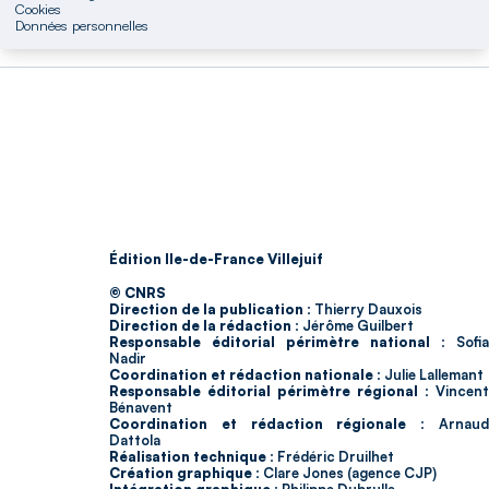
Cookies
Données personnelles
Édition Ile-de-France Villejuif
© CNRS
Direction de la publication :
Thierry Dauxois
Direction de la rédaction :
Jérôme Guilbert
Responsable éditorial périmètre national :
Sofia
Nadir
Coordination et rédaction nationale :
Julie Lallemant
Responsable éditorial périmètre régional :
Vincent
Bénavent
Coordination et rédaction régionale :
Arnau
Dattola
Réalisation technique :
Frédéric Druilhet
Création graphique :
Clare Jones (agence CJP)