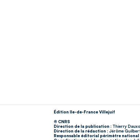
Édition Ile-de-France Villejuif
© CNRS
Direction de la publication :
Thierry Dauxo
Direction de la rédaction :
Jérôme Guilber
Responsable éditorial périmètre national 