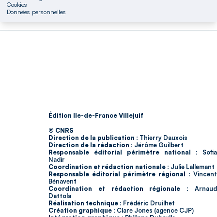
Cookies
Données personnelles
Édition Ile-de-France Villejuif
© CNRS
Direction de la publication :
Thierry Dauxois
Direction de la rédaction :
Jérôme Guilbert
Responsable éditorial périmètre national :
Sofia
Nadir
Coordination et rédaction nationale :
Julie Lallemant
Responsable éditorial périmètre régional :
Vincent
Bénavent
Coordination et rédaction régionale :
Arnau
Dattola
Réalisation technique :
Frédéric Druilhet
Création graphique :
Clare Jones (agence CJP)