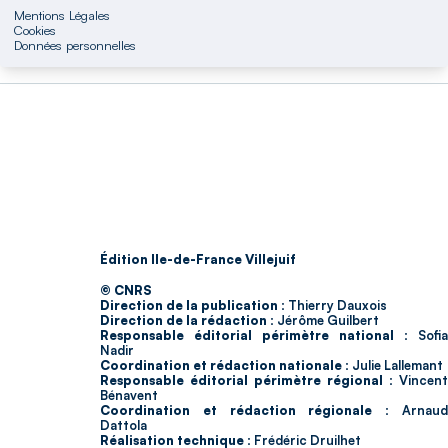
Mentions Légales
Cookies
Données personnelles
Édition Ile-de-France Villejuif
© CNRS
Direction de la publication :
Thierry Dauxois
Direction de la rédaction :
Jérôme Guilbert
Responsable éditorial périmètre national :
Sofia
Nadir
Coordination et rédaction nationale :
Julie Lallemant
Responsable éditorial périmètre régional :
Vincent
Bénavent
Coordination et rédaction régionale :
Arnau
Dattola
Réalisation technique :
Frédéric Druilhet