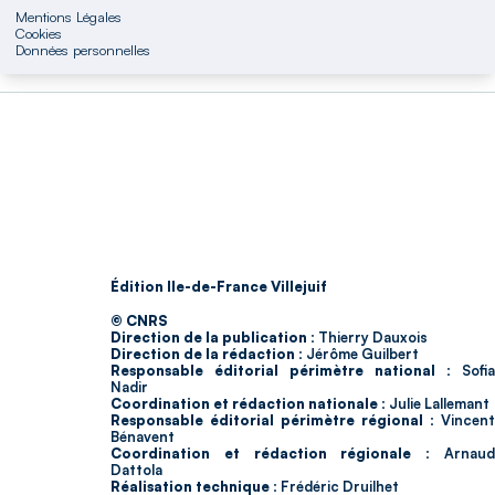
Mentions Légales
Cookies
Données personnelles
Édition Ile-de-France Villejuif
© CNRS
Direction de la publication :
Thierry Dauxois
Direction de la rédaction :
Jérôme Guilbert
Responsable éditorial périmètre national :
Sofia
Nadir
Coordination et rédaction nationale :
Julie Lallemant
Responsable éditorial périmètre régional :
Vincent
Bénavent
Coordination et rédaction régionale :
Arnau
Dattola
Réalisation technique :
Frédéric Druilhet