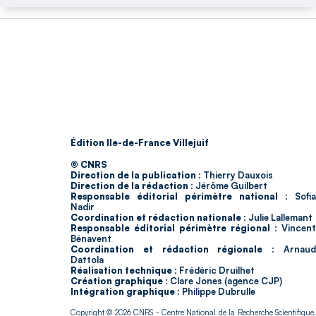
Édition Ile-de-France Villejuif
© CNRS
Direction de la publication :
Thierry Dauxois
Direction de la rédaction :
Jérôme Guilbert
Responsable éditorial périmètre national :
Sofia
Nadir
Coordination et rédaction nationale :
Julie Lallemant
Responsable éditorial périmètre régional :
Vincent
Bénavent
Coordination et rédaction régionale :
Arnau
Dattola
Réalisation technique :
Frédéric Druilhet
Création graphique :
Clare Jones (agence CJP)
Intégration graphique :
Philippe Dubrulle
Copyright © 2026
CNRS
- Centre National de la Recherche Scientifique