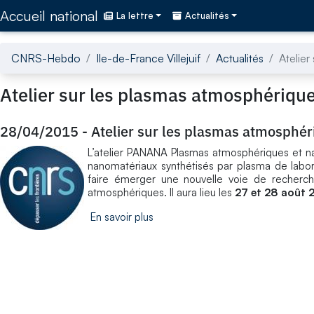
Accédez directement au contenu de la page
Accueil national
La lettre
Actualités
CNRS-Hebdo
Ile-de-France Villejuif
Actualités
Atelier
Atelier sur les plasmas atmosphériqu
28/04/2015
-
Atelier sur les plasmas atmosphér
L’atelier PANANA Plasmas atmosphériques et n
nanomatériaux synthétisés par plasma de labora
faire émerger une nouvelle voie de recherch
atmosphériques. Il aura lieu les
27 et 28 août 
En savoir plus