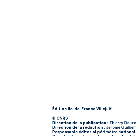
Édition Ile-de-France Villejuif
© CNRS
Direction de la publication :
Thierry Dauxo
Direction de la rédaction :
Jérôme Guilber
Responsable éditorial périmètre national 