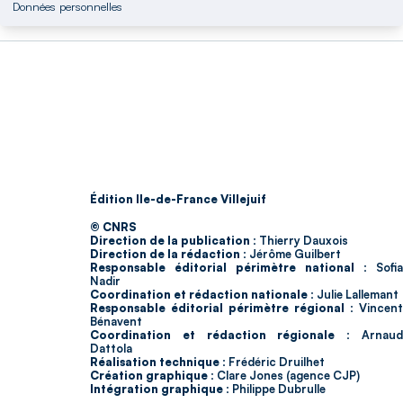
Données personnelles
Édition Ile-de-France Villejuif
© CNRS
Direction de la publication :
Thierry Dauxois
Direction de la rédaction :
Jérôme Guilbert
Responsable éditorial périmètre national :
Sofia
Nadir
Coordination et rédaction nationale :
Julie Lallemant
Responsable éditorial périmètre régional :
Vincent
Bénavent
Coordination et rédaction régionale :
Arnau
Dattola
Réalisation technique :
Frédéric Druilhet
Création graphique :
Clare Jones (agence CJP)
Intégration graphique :
Philippe Dubrulle