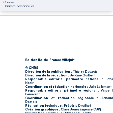
Cookies
Données personnelles
Édition Ile-de-France Villejuif
© CNRS
Direction de la publication :
Thierry Dauxois
Direction de la rédaction :
Jérôme Guilbert
Responsable éditorial périmètre national :
Sofia
Nadir
Coordination et rédaction nationale :
Julie Lallemant
Responsable éditorial périmètre régional :
Vincent
Bénavent
Coordination et rédaction régionale :
Arnau
Dattola
Réalisation technique :
Frédéric Druilhet
Création graphique :
Clare Jones (agence CJP)