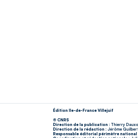
Édition Ile-de-France Villejuif
© CNRS
Direction de la publication :
Thierry Dauxo
Direction de la rédaction :
Jérôme Guilber
Responsable éditorial périmètre national 