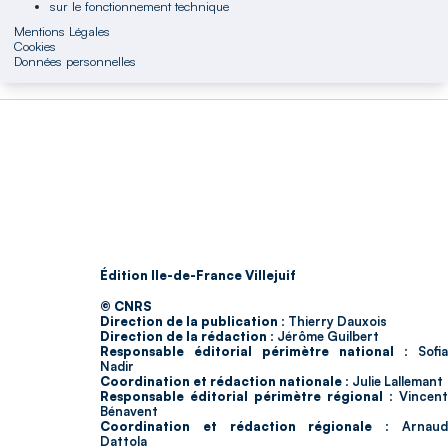
sur le fonctionnement technique
Mentions Légales
Cookies
Données personnelles
Édition Ile-de-France Villejuif
© CNRS
Direction de la publication :
Thierry Dauxois
Direction de la rédaction :
Jérôme Guilbert
Responsable éditorial périmètre national :
Sofia
Nadir
Coordination et rédaction nationale :
Julie Lallemant
Responsable éditorial périmètre régional :
Vincent
Bénavent
Coordination et rédaction régionale :
Arnau
Dattola