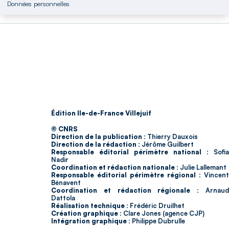
Données personnelles
Édition Ile-de-France Villejuif
© CNRS
Direction de la publication :
Thierry Dauxois
Direction de la rédaction :
Jérôme Guilbert
Responsable éditorial périmètre national :
Sofia
Nadir
Coordination et rédaction nationale :
Julie Lallemant
Responsable éditorial périmètre régional :
Vincent
Bénavent
Coordination et rédaction régionale :
Arnau
Dattola
Réalisation technique :
Frédéric Druilhet
Création graphique :
Clare Jones (agence CJP)
Intégration graphique :
Philippe Dubrulle