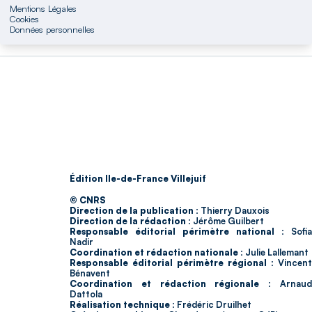
Mentions Légales
Cookies
Données personnelles
Édition Ile-de-France Villejuif
© CNRS
Direction de la publication :
Thierry Dauxois
Direction de la rédaction :
Jérôme Guilbert
Responsable éditorial périmètre national :
Sofia
Nadir
Coordination et rédaction nationale :
Julie Lallemant
Responsable éditorial périmètre régional :
Vincent
Bénavent
Coordination et rédaction régionale :
Arnau
Dattola
Réalisation technique :
Frédéric Druilhet