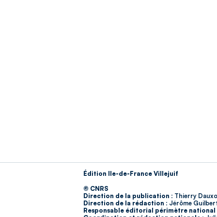
Édition Ile-de-France Villejuif
© CNRS
Direction de la publication :
Thierry Dauxo
Direction de la rédaction :
Jérôme Guilber
Responsable éditorial périmètre national 