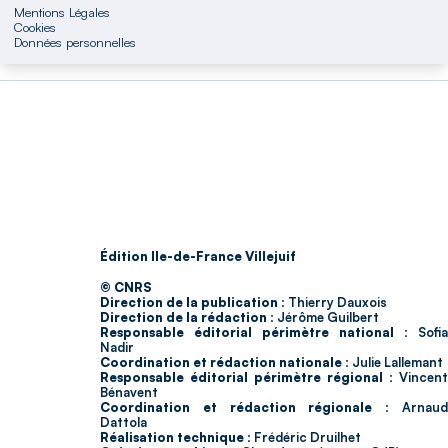
Mentions Légales
Cookies
Données personnelles
Édition Ile-de-France Villejuif
© CNRS
Direction de la publication :
Thierry Dauxois
Direction de la rédaction :
Jérôme Guilbert
Responsable éditorial périmètre national :
Sofia
Nadir
Coordination et rédaction nationale :
Julie Lallemant
Responsable éditorial périmètre régional :
Vincent
Bénavent
Coordination et rédaction régionale :
Arnau
Dattola
Réalisation technique :
Frédéric Druilhet