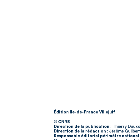
Édition Ile-de-France Villejuif
© CNRS
Direction de la publication :
Thierry Dauxo
Direction de la rédaction :
Jérôme Guilber
Responsable éditorial périmètre national 