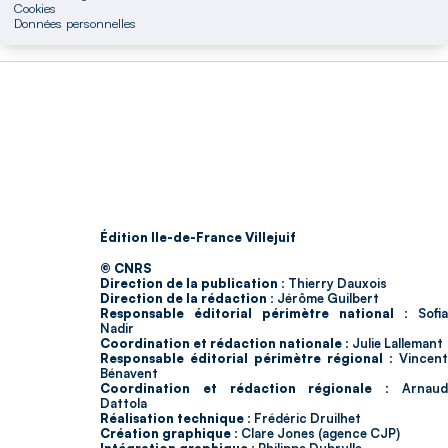
Cookies
Données personnelles
Édition Ile-de-France Villejuif
© CNRS
Direction de la publication :
Thierry Dauxois
Direction de la rédaction :
Jérôme Guilbert
Responsable éditorial périmètre national :
Sofia
Nadir
Coordination et rédaction nationale :
Julie Lallemant
Responsable éditorial périmètre régional :
Vincent
Bénavent
Coordination et rédaction régionale :
Arnau
Dattola
Réalisation technique :
Frédéric Druilhet
Création graphique :
Clare Jones (agence CJP)