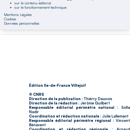
sur le contenu éditorial
sur le fonctionnement technique
Mentions Légales
Cookies
Données personnelles
Édition Ile-de-France Villejuif
© CNRS
Direction de la publication :
Thierry Dauxois
Direction de la rédaction :
Jérôme Guilbert
Responsable éditorial périmètre national :
Sofia
Nadir
Coordination et rédaction nationale :
Julie Lallemant
Responsable éditorial périmètre régional :
Vincent
Bénavent
Coordination et rédaction régionale :
Arnau