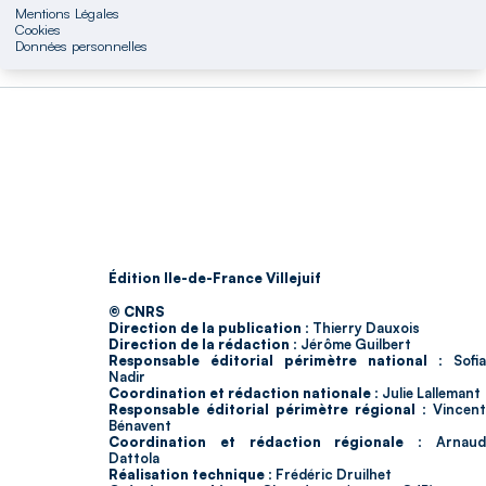
Mentions Légales
Cookies
Données personnelles
Édition Ile-de-France Villejuif
© CNRS
Direction de la publication :
Thierry Dauxois
Direction de la rédaction :
Jérôme Guilbert
Responsable éditorial périmètre national :
Sofia
Nadir
Coordination et rédaction nationale :
Julie Lallemant
Responsable éditorial périmètre régional :
Vincent
Bénavent
Coordination et rédaction régionale :
Arnau
Dattola
Réalisation technique :
Frédéric Druilhet