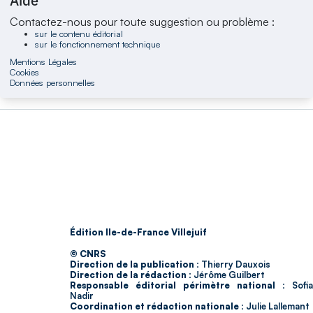
Aide
Contactez-nous pour toute suggestion ou problème :
sur le contenu éditorial
sur le fonctionnement technique
Mentions Légales
Cookies
Données personnelles
Édition Ile-de-France Villejuif
© CNRS
Direction de la publication :
Thierry Dauxois
Direction de la rédaction :
Jérôme Guilbert
Responsable éditorial périmètre national :
Sofia
Nadir
Coordination et rédaction nationale :
Julie Lallemant