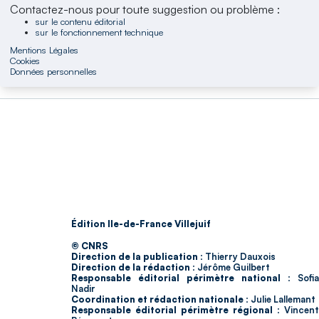
Contactez-nous pour toute suggestion ou problème :
sur le contenu éditorial
sur le fonctionnement technique
Mentions Légales
Cookies
Données personnelles
Édition Ile-de-France Villejuif
© CNRS
Direction de la publication :
Thierry Dauxois
Direction de la rédaction :
Jérôme Guilbert
Responsable éditorial périmètre national :
Sofia
Nadir
Coordination et rédaction nationale :
Julie Lallemant
Responsable éditorial périmètre régional :
Vincent