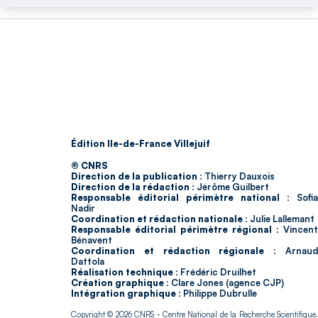
Édition Ile-de-France Villejuif
© CNRS
Direction de la publication :
Thierry Dauxois
Direction de la rédaction :
Jérôme Guilbert
Responsable éditorial périmètre national :
Sofia
Nadir
Coordination et rédaction nationale :
Julie Lallemant
Responsable éditorial périmètre régional :
Vincent
Bénavent
Coordination et rédaction régionale :
Arnau
Dattola
Réalisation technique :
Frédéric Druilhet
Création graphique :
Clare Jones (agence CJP)
Intégration graphique :
Philippe Dubrulle
Copyright © 2026
CNRS
- Centre National de la Recherche Scientifique