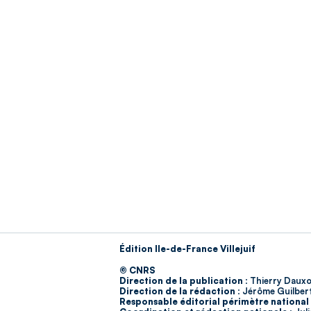
Édition Ile-de-France Villejuif
© CNRS
Direction de la publication :
Thierry Dauxo
Direction de la rédaction :
Jérôme Guilber
Responsable éditorial périmètre national 