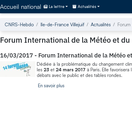
Accédez directement au contenu de la page
Accueil national
La lettre
Actualités
CNRS-Hebdo
Ile-de-France Villejuif
Actualités
Forum I
Forum International de la Météo et du
16/03/2017
-
Forum International de la Météo e
Dédiée à la problématique du changement climat
les
23
et
24 mars 2017
à Paris. Elle favorisera
débats avec le public et des tables rondes.
En savoir plus