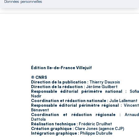
Données personnelles
Édition Ile-de-France Villejuif
© CNRS
Direction de la publication :
Thierry Dauxois
Direction de la rédaction :
Jérôme Guilbert
Responsable éditorial périmètre national :
Sofia
Nadir
Coordination et rédaction nationale :
Julie Lallemant
Responsable éditorial périmètre régional :
Vincent
Bénavent
Coordination et rédaction régionale :
Arnau
Dattola
Réalisation technique :
Frédéric Druilhet
Création graphique :
Clare Jones (agence CJP)
Intégration graphique :
Philippe Dubrulle