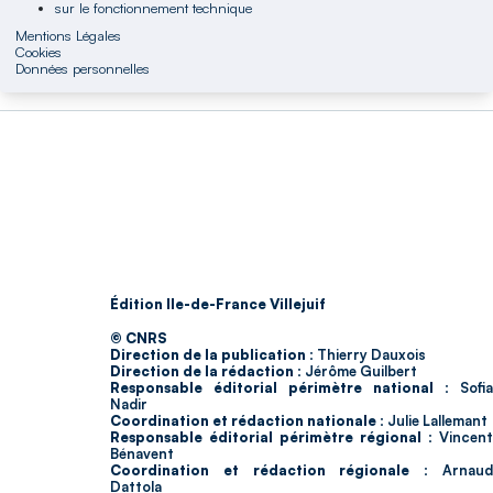
sur le fonctionnement technique
Mentions Légales
Cookies
Données personnelles
Édition Ile-de-France Villejuif
© CNRS
Direction de la publication :
Thierry Dauxois
Direction de la rédaction :
Jérôme Guilbert
Responsable éditorial périmètre national :
Sofia
Nadir
Coordination et rédaction nationale :
Julie Lallemant
Responsable éditorial périmètre régional :
Vincent
Bénavent
Coordination et rédaction régionale :
Arnau
Dattola