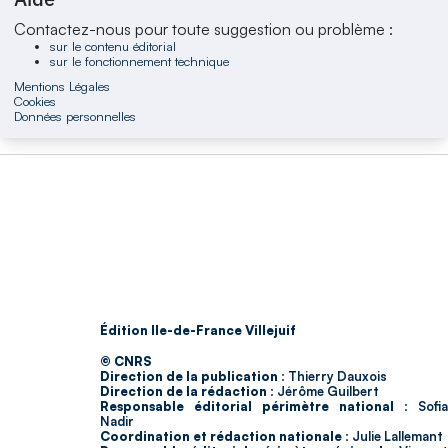
Contactez-nous pour toute suggestion ou problème :
sur le contenu éditorial
sur le fonctionnement technique
Mentions Légales
Cookies
Données personnelles
Édition Ile-de-France Villejuif
© CNRS
Direction de la publication :
Thierry Dauxois
Direction de la rédaction :
Jérôme Guilbert
Responsable éditorial périmètre national :
Sofia
Nadir
Coordination et rédaction nationale :
Julie Lallemant