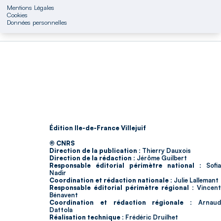
Mentions Légales
Cookies
Données personnelles
Édition Ile-de-France Villejuif
© CNRS
Direction de la publication :
Thierry Dauxois
Direction de la rédaction :
Jérôme Guilbert
Responsable éditorial périmètre national :
Sofia
Nadir
Coordination et rédaction nationale :
Julie Lallemant
Responsable éditorial périmètre régional :
Vincent
Bénavent
Coordination et rédaction régionale :
Arnau
Dattola
Réalisation technique :
Frédéric Druilhet