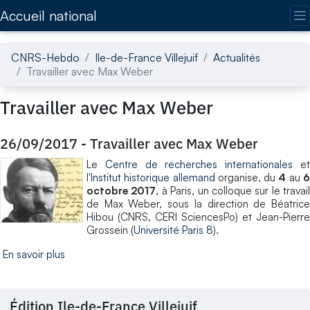
Accédez directement au contenu de la page
Accueil national
CNRS-Hebdo
Ile-de-France Villejuif
Actualités
Travailler avec Max Weber
Travailler avec Max Weber
26/09/2017
-
Travailler avec Max Weber
Le
Centre de recherches internationales
e
l'
Institut historique allemand
organise, du
4
au
octobre 2017
, à Paris, un colloque sur le travail
de Max Weber, sous la direction de Béatrice
Hibou (CNRS, CERI SciencesPo) et Jean-Pierre
Grossein (
Université Paris 8
).
En savoir plus
Édition Ile-de-France Villejuif