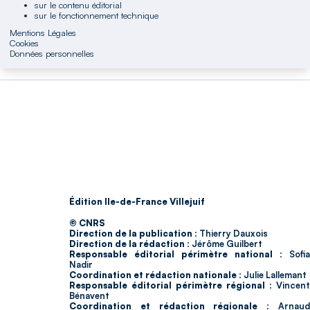
sur le contenu éditorial
sur le fonctionnement technique
Mentions Légales
Cookies
Données personnelles
Édition Ile-de-France Villejuif
© CNRS
Direction de la publication :
Thierry Dauxois
Direction de la rédaction :
Jérôme Guilbert
Responsable éditorial périmètre national :
Sofia
Nadir
Coordination et rédaction nationale :
Julie Lallemant
Responsable éditorial périmètre régional :
Vincent
Bénavent
Coordination et rédaction régionale :
Arnau